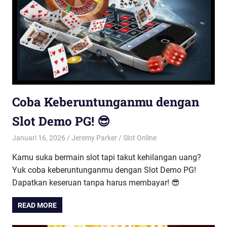
Coba Keberuntunganmu dengan
Slot Demo PG! 😎
Januari 16, 2026
Jeremy Parker
Slot Online
Kamu suka bermain slot tapi takut kehilangan uang?
Yuk coba keberuntunganmu dengan Slot Demo PG!
Dapatkan keseruan tanpa harus membayar! 😎
READ MORE