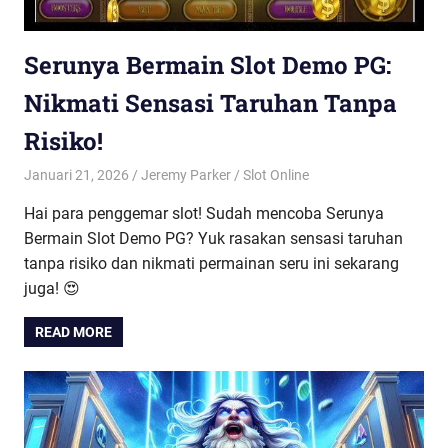
Serunya Bermain Slot Demo PG:
Nikmati Sensasi Taruhan Tanpa
Risiko!
Januari 21, 2026
Jeremy Parker
Slot Online
Hai para penggemar slot! Sudah mencoba Serunya
Bermain Slot Demo PG? Yuk rasakan sensasi taruhan
tanpa risiko dan nikmati permainan seru ini sekarang
juga! 😍
READ MORE