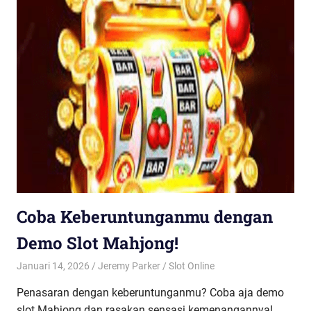
Coba Keberuntunganmu dengan
Demo Slot Mahjong!
Januari 14, 2026
Jeremy Parker
Slot Online
Penasaran dengan keberuntunganmu? Coba aja demo
slot Mahjong dan rasakan sensasi kemenangannya!