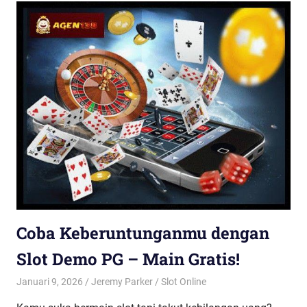
Coba Keberuntunganmu dengan
Slot Demo PG – Main Gratis!
Januari 9, 2026
Jeremy Parker
Slot Online