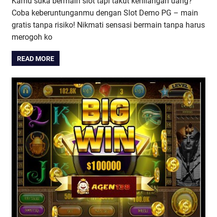
Kamu suka bermain slot tapi takut kehilangan uang?
Coba keberuntunganmu dengan Slot Demo PG – main
gratis tanpa risiko! Nikmati sensasi bermain tanpa harus
merogoh ko
READ MORE