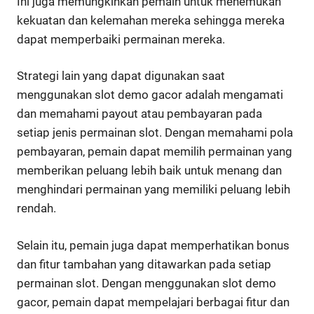
Ini juga memungkinkan pemain untuk menemukan
kekuatan dan kelemahan mereka sehingga mereka
dapat memperbaiki permainan mereka.
Strategi lain yang dapat digunakan saat
menggunakan slot demo gacor adalah mengamati
dan memahami payout atau pembayaran pada
setiap jenis permainan slot. Dengan memahami pola
pembayaran, pemain dapat memilih permainan yang
memberikan peluang lebih baik untuk menang dan
menghindari permainan yang memiliki peluang lebih
rendah.
Selain itu, pemain juga dapat memperhatikan bonus
dan fitur tambahan yang ditawarkan pada setiap
permainan slot. Dengan menggunakan slot demo
gacor, pemain dapat mempelajari berbagai fitur dan