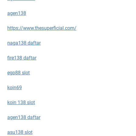
agen138
https://www.thesuperficial.com/
naga138 daftar
fire138 daftar
egp88 slot
koin69
koin 138 slot
agen138 daftar
asu138 slot