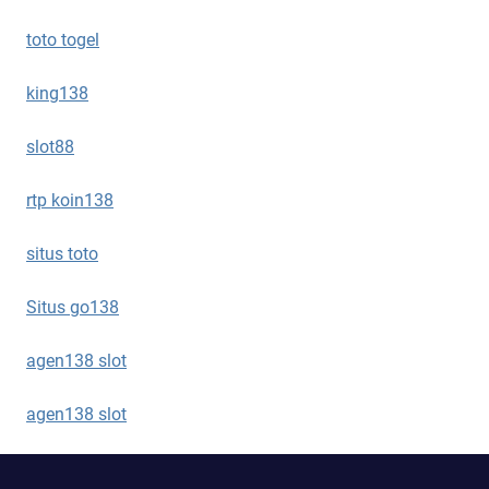
toto togel
king138
slot88
rtp koin138
situs toto
Situs go138
agen138 slot
agen138 slot