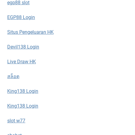
egp88 slot
EGP88 Login
Situs Pengeluaran HK
Devil138 Login
Live Draw HK
สล็อต
King138 Login
King138 Login
slot w77