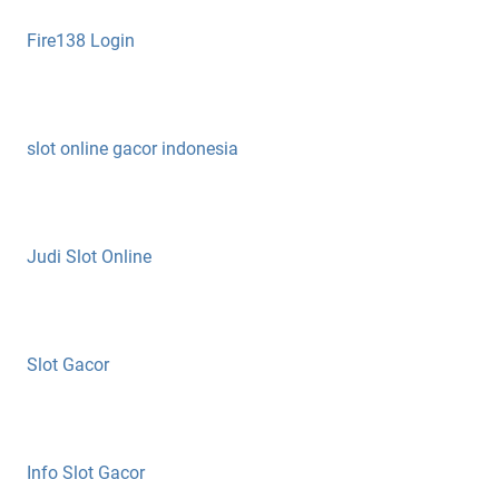
Fire138 Login
slot online gacor indonesia
Judi Slot Online
Slot Gacor
Info Slot Gacor