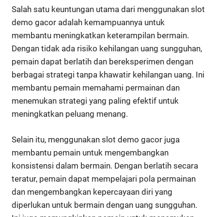
Salah satu keuntungan utama dari menggunakan slot
demo gacor adalah kemampuannya untuk
membantu meningkatkan keterampilan bermain.
Dengan tidak ada risiko kehilangan uang sungguhan,
pemain dapat berlatih dan bereksperimen dengan
berbagai strategi tanpa khawatir kehilangan uang. Ini
membantu pemain memahami permainan dan
menemukan strategi yang paling efektif untuk
meningkatkan peluang menang.
Selain itu, menggunakan slot demo gacor juga
membantu pemain untuk mengembangkan
konsistensi dalam bermain. Dengan berlatih secara
teratur, pemain dapat mempelajari pola permainan
dan mengembangkan kepercayaan diri yang
diperlukan untuk bermain dengan uang sungguhan.