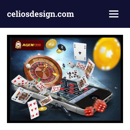
Skip
to
celiosdesign.com
MENU
content
celiosdesign.com