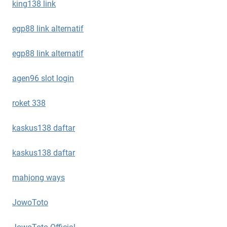
king138 link
egp88 link alternatif
egp88 link alternatif
agen96 slot login
roket 338
kaskus138 daftar
kaskus138 daftar
mahjong ways
JowoToto