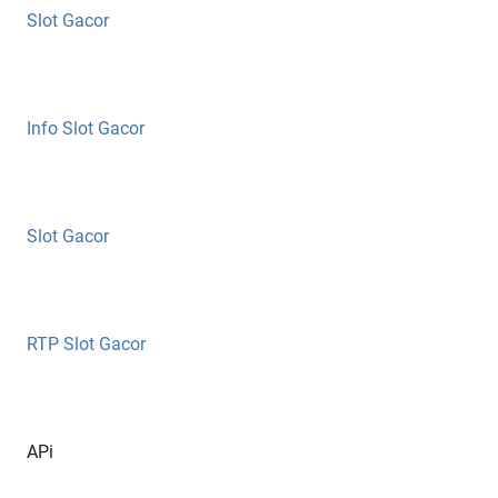
Slot Gacor
Info Slot Gacor
Slot Gacor
RTP Slot Gacor
APi