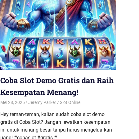
Coba Slot Demo Gratis dan Raih
Kesempatan Menang!
Mei 28, 2025
Jeremy Parker
Slot Online
Hey teman-teman, kalian sudah coba slot demo
gratis di Coba Slot? Jangan lewatkan kesempatan
ini untuk menang besar tanpa harus mengeluarkan
uang! #cobaslot #gratis #