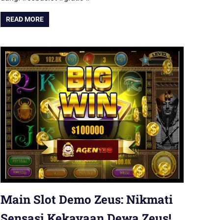
READ MORE
Main Slot Demo Zeus: Nikmati
Sensasi Kekayaan Dewa Zeus!