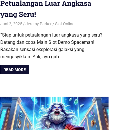
Petualangan Luar Angkasa
yang Seru!
Juni 2, 2025
Jeremy Parker
Slot Online
“Siap untuk petualangan luar angkasa yang seru?
Datang dan coba Main Slot Demo Spaceman!
Rasakan sensasi eksplorasi galaksi yang
mengasyikkan. Yuk, ayo gab
READ MORE