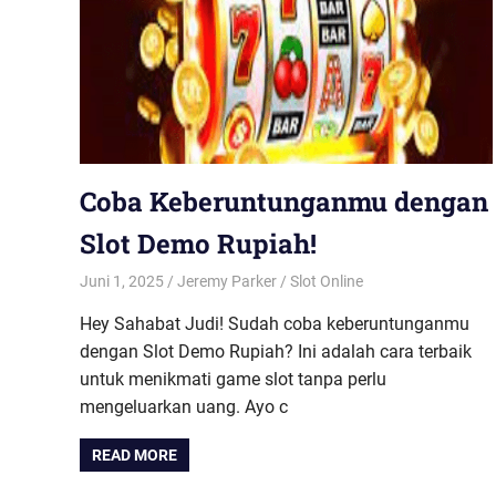
Coba Keberuntunganmu dengan
Slot Demo Rupiah!
Juni 1, 2025
Jeremy Parker
Slot Online
Hey Sahabat Judi! Sudah coba keberuntunganmu
dengan Slot Demo Rupiah? Ini adalah cara terbaik
untuk menikmati game slot tanpa perlu
mengeluarkan uang. Ayo c
READ MORE