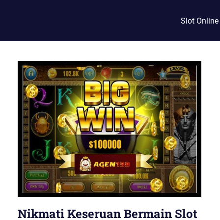
Slot Online
Nikmati Keseruan Bermain Slot