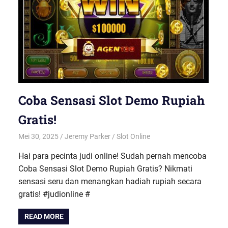
Coba Sensasi Slot Demo Rupiah
Gratis!
Mei 30, 2025
Jeremy Parker
Slot Online
Hai para pecinta judi online! Sudah pernah mencoba
Coba Sensasi Slot Demo Rupiah Gratis? Nikmati
sensasi seru dan menangkan hadiah rupiah secara
gratis! #judionline #
READ MORE