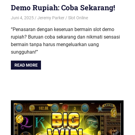
Demo Rupiah: Coba Sekarang!
Juni 4, 2025
Jeremy Parker
Slot Online
“Penasaran dengan keseruan bermain slot demo
rupiah? Buruan coba sekarang dan nikmati sensasi
bermain tanpa harus mengeluarkan uang
sungguhan!”
READ MORE