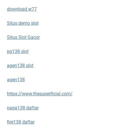
download w77
Situs demo slot
Situs Slot Gacor
pg138 slot
agen138 slot
agen138
https://www.thesuperficial.com/
naga138 daftar
fire138 daftar