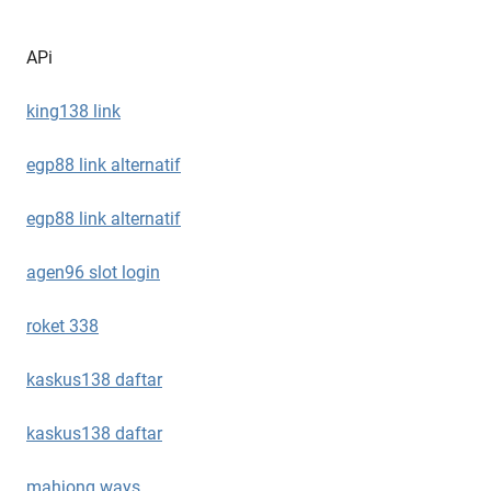
APi
king138 link
egp88 link alternatif
egp88 link alternatif
agen96 slot login
roket 338
kaskus138 daftar
kaskus138 daftar
mahjong ways