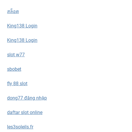
สล็อต
King138 Login
King138 Login
slot w77
sbobet
fly 88 slot
dong77 đăng nhập
daftar slot online
les3soleils.fr