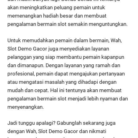
akan meningkatkan peluang pemain untuk
memenangkan hadiah besar dan membuat
pengalaman bermain slot semakin menguntungkan.
Untuk memudahkan pemain dalam bermain, Wah,
Slot Demo Gacor juga menyediakan layanan
pelanggan yang siap membantu pemain kapanpun
dan dimanapun. Dengan layanan yang ramah dan
profesional, pemain dapat mengajukan pertanyaan
atau mengatasi masalah yang dihadapi dengan
mudah dan cepat. Hal ini tentunya akan membuat
pengalaman bermain slot menjadi lebih nyaman dan
menyenangkan.
Jadi tunggu apalagi? Gabunglah sekarang juga
dengan Wah, Slot Demo Gacor dan nikmati