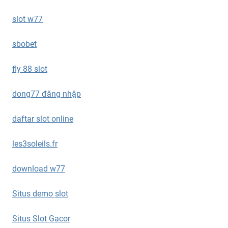
slot w77
sbobet
fly 88 slot
dong77 đăng nhập
daftar slot online
les3soleils.fr
download w77
Situs demo slot
Situs Slot Gacor