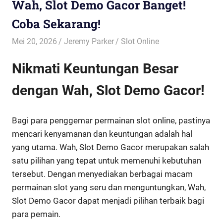
Wah, Slot Demo Gacor Banget!
Coba Sekarang!
Mei 20, 2026
Jeremy Parker
Slot Online
Nikmati Keuntungan Besar
dengan Wah, Slot Demo Gacor!
Bagi para penggemar permainan slot online, pastinya
mencari kenyamanan dan keuntungan adalah hal
yang utama. Wah, Slot Demo Gacor merupakan salah
satu pilihan yang tepat untuk memenuhi kebutuhan
tersebut. Dengan menyediakan berbagai macam
permainan slot yang seru dan menguntungkan, Wah,
Slot Demo Gacor dapat menjadi pilihan terbaik bagi
para pemain.