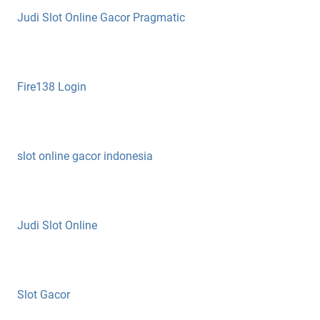
Judi Slot Online Gacor Pragmatic
Fire138 Login
slot online gacor indonesia
Judi Slot Online
Slot Gacor