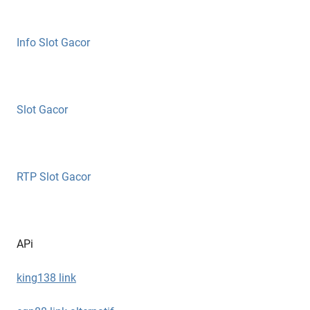
Info Slot Gacor
Slot Gacor
RTP Slot Gacor
APi
king138 link