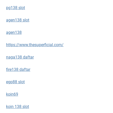
pg138 slot
agen138 slot
agen138
https://www.thesuperficial.com/
naga138 daftar
fire138 daftar
egp88 slot
koin69
koin 138 slot