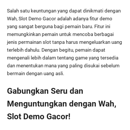
Salah satu keuntungan yang dapat dinikmati dengan
Wah, Slot Demo Gacor adalah adanya fitur demo
yang sangat berguna bagi pemain baru. Fitur ini
memungkinkan pemain untuk mencoba berbagai
jenis permainan slot tanpa harus mengeluarkan uang
terlebih dahulu. Dengan begitu, pemain dapat
mengenali lebih dalam tentang game yang tersedia
dan menentukan mana yang paling disukai sebelum
bermain dengan uang asli.
Gabungkan Seru dan
Menguntungkan dengan Wah,
Slot Demo Gacor!