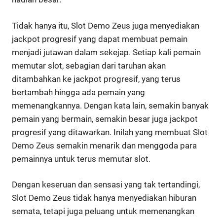
Tidak hanya itu, Slot Demo Zeus juga menyediakan
jackpot progresif yang dapat membuat pemain
menjadi jutawan dalam sekejap. Setiap kali pemain
memutar slot, sebagian dari taruhan akan
ditambahkan ke jackpot progresif, yang terus
bertambah hingga ada pemain yang
memenangkannya. Dengan kata lain, semakin banyak
pemain yang bermain, semakin besar juga jackpot
progresif yang ditawarkan. Inilah yang membuat Slot
Demo Zeus semakin menarik dan menggoda para
pemainnya untuk terus memutar slot.
Dengan keseruan dan sensasi yang tak tertandingi,
Slot Demo Zeus tidak hanya menyediakan hiburan
semata, tetapi juga peluang untuk memenangkan