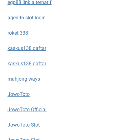
egp88 link alternatif
agen96 slot login
roket 338
kaskus138 daftar
kaskus138 daftar
mahjong ways
JowoToto
JowoToto Official
JowoToto Slot