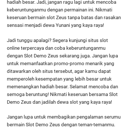
hadiah besar. Jadi, jangan ragu lagi untuk mencoba
keberuntunganmu dengan permainan ini. Nikmati
keseruan bermain slot Zeus tanpa batas dan rasakan
sensasi menjadi dewa Yunani yang kaya raya!
Jadi tunggu apalagi? Segera kunjungi situs slot
online terpercaya dan coba keberuntunganmu
dengan Slot Demo Zeus sekarang juga. Jangan lupa
untuk memanfaatkan promo-promo menarik yang
ditawarkan oleh situs tersebut, agar kamu dapat
memperoleh kesempatan yang lebih besar untuk
memenangkan hadiah besar. Selamat mencoba dan
semoga beruntung! Nikmati keseruan bersama Slot
Demo Zeus dan jadilah dewa slot yang kaya raya!
Jangan lupa untuk membagikan pengalaman serumu
bermain Slot Demo Zeus dengan teman-temanmu.