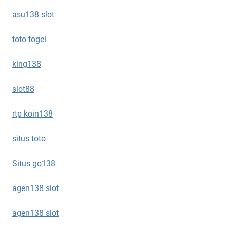
asu138 slot
toto togel
king138
slot88
rtp koin138
situs toto
Situs go138
agen138 slot
agen138 slot