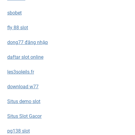
sbobet
fly 88 slot
dong77 đăng nhập
daftar slot online
les3soleils.fr
download w77
Situs demo slot
Situs Slot Gacor
pg138 slot