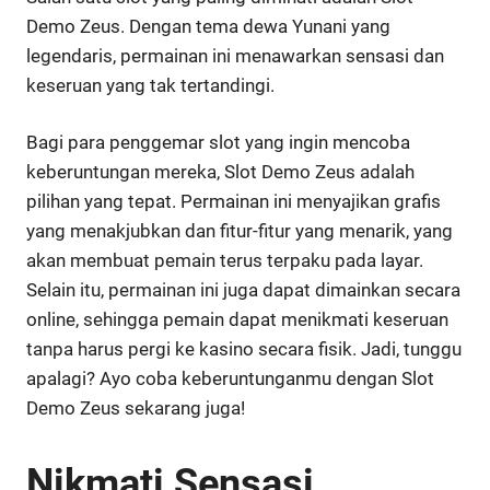
Demo Zeus. Dengan tema dewa Yunani yang
legendaris, permainan ini menawarkan sensasi dan
keseruan yang tak tertandingi.
Bagi para penggemar slot yang ingin mencoba
keberuntungan mereka, Slot Demo Zeus adalah
pilihan yang tepat. Permainan ini menyajikan grafis
yang menakjubkan dan fitur-fitur yang menarik, yang
akan membuat pemain terus terpaku pada layar.
Selain itu, permainan ini juga dapat dimainkan secara
online, sehingga pemain dapat menikmati keseruan
tanpa harus pergi ke kasino secara fisik. Jadi, tunggu
apalagi? Ayo coba keberuntunganmu dengan Slot
Demo Zeus sekarang juga!
Nikmati Sensasi