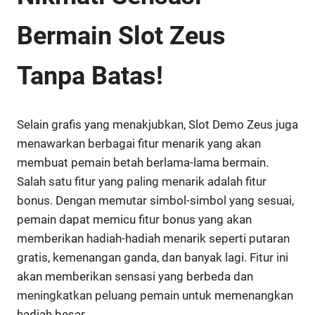
Bermain Slot Zeus
Tanpa Batas!
Selain grafis yang menakjubkan, Slot Demo Zeus juga
menawarkan berbagai fitur menarik yang akan
membuat pemain betah berlama-lama bermain.
Salah satu fitur yang paling menarik adalah fitur
bonus. Dengan memutar simbol-simbol yang sesuai,
pemain dapat memicu fitur bonus yang akan
memberikan hadiah-hadiah menarik seperti putaran
gratis, kemenangan ganda, dan banyak lagi. Fitur ini
akan memberikan sensasi yang berbeda dan
meningkatkan peluang pemain untuk memenangkan
hadiah besar.