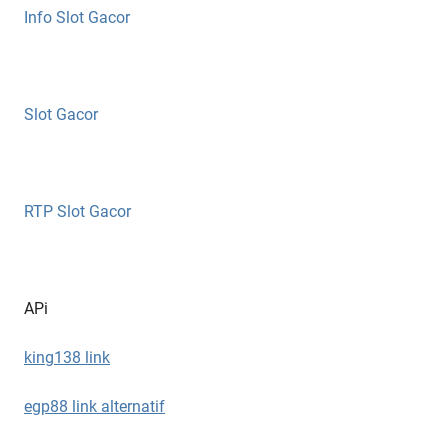
Info Slot Gacor
Slot Gacor
RTP Slot Gacor
APi
king138 link
egp88 link alternatif