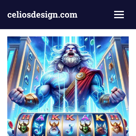
Skip
to
celiosdesign.com
MENU
content
celiosdesign.com